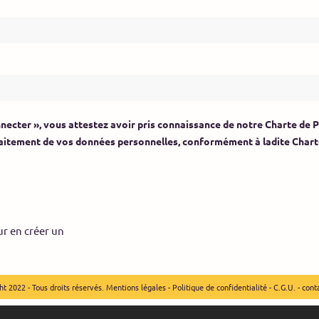
connecter », vous attestez avoir pris connaissance de notre Charte de
raitement de vos données personnelles, conformément à ladite Chart
ur en créer un
t 2022 - Tous droits réservés.
Mentions légales
-
Politique de confidentialité
-
C.G.U.
-
cont