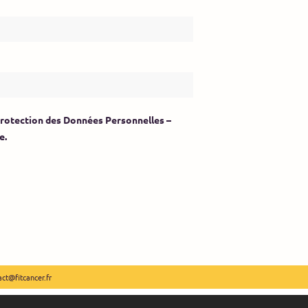
 Protection des Données Personnelles –
e.
act@fitcancer.fr