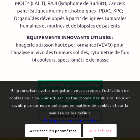
MOLT4 (LAL T), RAJI (lymphome de Burkitt); Cancers
pancréatiques murins orthotopiques - PDAC, KPC;
Organoïdes développés à partir de lignées tumorales
humaines et murines et de biopsies de patients
ÉQUIPEMENTS INNOVANTS UTILISÉS :
Imagerie ultrason haute performance (VEVO) pour
l’analyse in vivo des tumeurs solides, cytométrie de flux
14 couleurs, spectrométrie de masse
CONTACTER LE LABORATOIRE
En poursuivant votre navigation, vous acceptez l'utilisation de
cookies pour pouvoir utiliser les fonctionnalités du site. Pour en
VOIR LE SITE WEB
savoir plus sur notre politique en matière de cookies et sur la
manière de les définir.
RETOUR À LA LISTE
Politique de confidentialité
Accepter les paramètres
Tout refuser