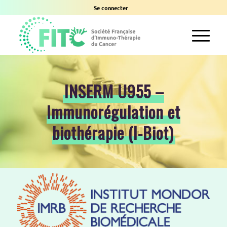
Se connecter
INSERM U955 –
Immunorégulation et
biothérapie (I-Biot)