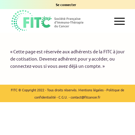
Se connecter
« Cette page est réservée aux adhérents de la FITC à jour
de cotisation.
Devenez adhérent
pour y accéder, ou
connectez-vous
si vous avez déjà un compte. »
FITC © Copyright 2022 - Tous droits réservés.
Mentions légales
-
Politique de
confidentialité
-
C.G.U.
-
contact@fitcancer.fr