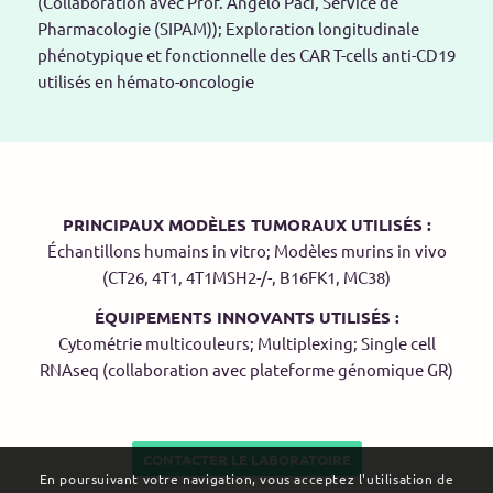
(Collaboration avec Prof. Angelo Paci, Service de
Pharmacologie (SIPAM)); Exploration longitudinale
phénotypique et fonctionnelle des CAR T-cells anti-CD19
utilisés en hémato-oncologie
PRINCIPAUX MODÈLES TUMORAUX UTILISÉS :
Échantillons humains in vitro; Modèles murins in vivo
(CT26, 4T1, 4T1MSH2-/-, B16FK1, MC38)
ÉQUIPEMENTS INNOVANTS UTILISÉS :
Cytométrie multicouleurs; Multiplexing; Single cell
RNAseq (collaboration avec plateforme génomique GR)
CONTACTER LE LABORATOIRE
En poursuivant votre navigation, vous acceptez l'utilisation de