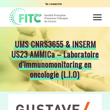
Se connecter
UMS CNRS3655 & INSERM
US23 AMMICa – Laboratoire
d’immunomonitoring en
oncologie (L.I.O)